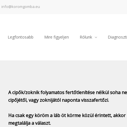
info@koromgomba.eu
Legfontosabb
Mire figyeljen
Rólunk
Diagnoszti
A cipők/zoknik folyamatos fertőtlenítése nélkül soha 
cipőjétől, vagy zoknijától naponta visszafertőzi.
Ha csak egy köröm a láb öt körme közül érintett, akkor is
megtalálja a választ.