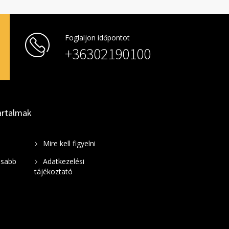
Foglaljon időpontot
+36302190100
artalmak
Mire kell figyelni
osabb
Adatkezelési
tájékoztató