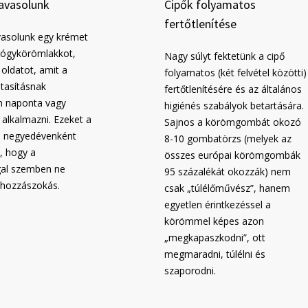
javasolunk
Cipők folyamatos
fertőtlenítése
vasolunk egy krémet
yógykörömlakkot,
Nagy súlyt fektetünk a cipő
 oldatot, amit a
folyamatos (két felvétel közötti)
utasításnak
fertőtlenítésére és az általános
n naponta vagy
higiénés szabályok betartására.
 alkalmazni. Ezeket a
Sajnos a körömgombát okozó
b. negyedévenként
8-10 gombatörzs (melyek az
k, hogy a
összes európai körömgombák
al szemben ne
95 százalékát okozzák) nem
i hozzászokás.
csak „túlélőművész”, hanem
egyetlen érintkezéssel a
körömmel képes azon
„megkapaszkodni”, ott
megmaradni, túlélni és
szaporodni.