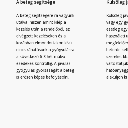
A beteg segítsége
Külsőleg 
A beteg segítségére rá vagyunk
Külsőleg ja
utalva, hiszen amint kilép a
vagy egy g
kezelés után a rendelőből, az
esetleg egy
elvégzett kezeléseken és a
használati 
korábban elmondottakon kívül
megfelelőe
nincs ráhatásunk a gyógyulásra
hetente kell
a következő 6-8 hét múlva
szereket k
esedékes kontrollig. A javulás –
változtatju
gyógyulás gyorsaságát a beteg
hatóanyagg
is erősen képes befolyásolni.
alakuljon k