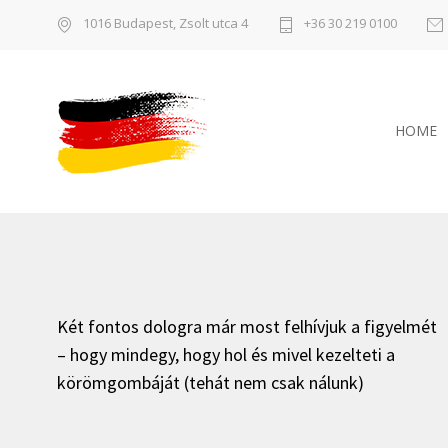
1016 Budapest, Zsolt utca 4
+36 30 219 0100
HOME
Két fontos dologra már most felhívjuk a figyelmét
– hogy mindegy, hogy hol és mivel kezelteti a
körömgombáját (tehát nem csak nálunk)