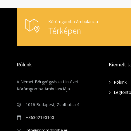
Körömgomba Ambulancia
Térképen
Rólunk
Kiemelt t
A Német Bőrgyógyászati Intézet
Rólunk
Körömgomba Ambulanciája
Legfont
1016 Budapest, Zsolt utca 4
+36302190100
info@koromgomba.eu